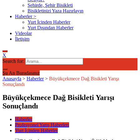
Şehirde, Şehir Bisikleti
Bisikletinizi Yaza Hazırlayın
Haberler >
Yurt İçinden Haberler
Yurt Dışından Haberler
Videolar
İletişim
X
Search for:
Şu An Buradasınız
Anasayfa
>
Haberler
>
Büyükçekmece Dağ Bisikleti Yarışı
Sonuçlandı
Büyükçekmece Dağ Bisikleti Yarışı
Sonuçlandı
Haberler
Profesyonel Yarış Haberleri
Yurt İçinden Haberler