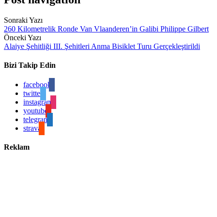
Sonraki Yazı
260 Kilometrelik Ronde Van Vlaanderen’in Galibi Philippe Gilbert
Önceki Yazı
Alaiye Şehitliği III. Şehitleri Anma Bisiklet Turu Gerçekleştirildi
Bizi Takip Edin
facebook
twitter
instagram
youtube
telegram
strava
Reklam