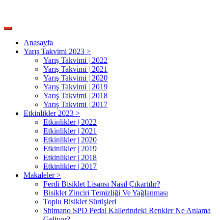
Anasayfa
Yarış Takvimi 2023 >
Yarış Takvimi | 2022
Yarış Takvimi | 2021
Yarış Takvimi | 2020
Yarış Takvimi | 2019
Yarış Takvimi | 2018
Yarış Takvimi | 2017
Etkinlikler 2023 >
Etkinlikler | 2022
Etkinlikler | 2021
Etkinlikler | 2020
Etkinlikler | 2019
Etkinlikler | 2018
Etkinlikler | 2017
Makaleler >
Ferdi Bisiklet Lisansı Nasıl Çıkartılır?
Bisiklet Zinciri Temizliği Ve Yağlanması
Toplu Bisiklet Sürüşleri
Shimano SPD Pedal Kallerindeki Renkler Ne Anlama
Geliyor?