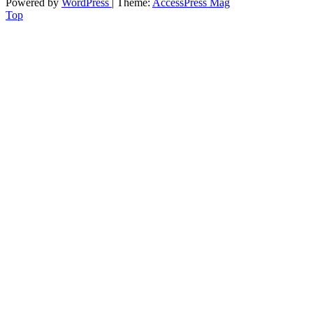
Powered by
WordPress
| Theme:
AccessPress Mag
Top