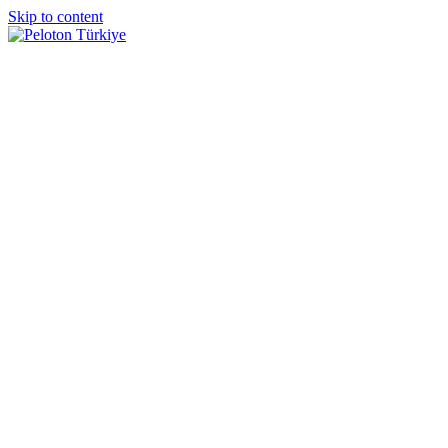
Skip to content
Türkiye'nin Bisiklet Pelotonu
Peloton Türkiye