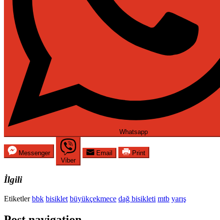
Whatsapp
Messenger
Email
Print
Viber
İlgili
Etiketler
bbk
bisiklet
büyükçekmece
dağ bisikleti
mtb
yarış
Post navigation